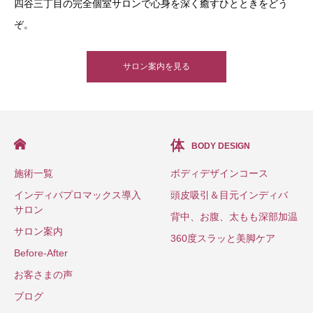
四谷三丁目の完全個室サロンで心身を深く癒すひとときをどう
ぞ。
サロン案内を見る
体
BODY DESIGN
施術一覧
ボディデザインコース
インディバプロマックス導入
頭皮吸引＆目元インディバ
サロン
背中、お腹、太もも深部加温
サロン案内
360度スラッと美脚ケア
Before-After
お客さまの声
ブログ