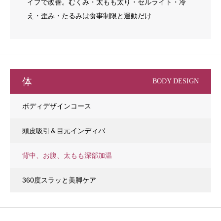
イプで改善。むくみ・太もも太り・セルライト・冷
え・歪み・たるみは食事制限と運動だけ…
体
BODY DESIGN
ボディデザインコース
頭皮吸引＆目元インディバ
背中、お腹、太もも深部加温
360度スラッと美脚ケア